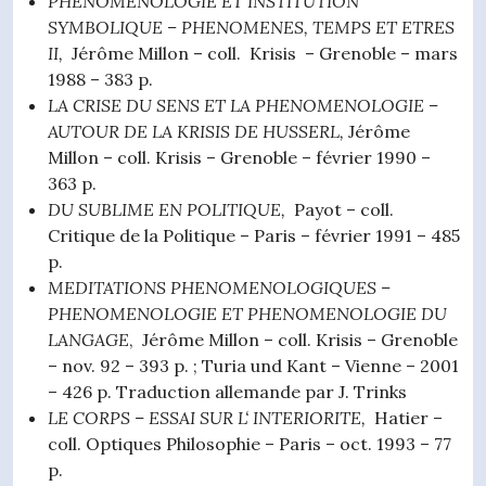
PHENOMENOLOGIE ET INSTITUTION
SYMBOLIQUE
– PHENOMENES, TEMPS ET
ETRES
II,
Jérôme Millon – coll. Krisis – Grenoble – mars
1988 – 383 p.
LA CRISE
DU SENS
ET LA
PHENOMENOLOGIE
–
AUTOUR DE LA KRISIS
DE
HUSSERL,
Jérôme
Millon – coll. Krisis – Grenoble – février 1990 –
363 p.
DU SUBLIME EN POLITIQUE,
Payot – coll.
Critique de la Politique – Paris – février 1991 – 485
p.
MEDITATIONS PHENOMENOLOGIQUES
–
PHENOMENOLOGIE ET
PHENOMENOLOGIE DU
LANGAGE
, Jérôme Millon – coll. Krisis – Grenoble
– nov. 92 – 393 p. ; Turia und Kant – Vienne – 2001
– 426 p. Traduction allemande par J. Trinks
LE CORPS
–
ESSAI SUR L‘
INTERIORITE,
Hatier –
coll. Optiques Philosophie – Paris – oct. 1993 – 77
p.