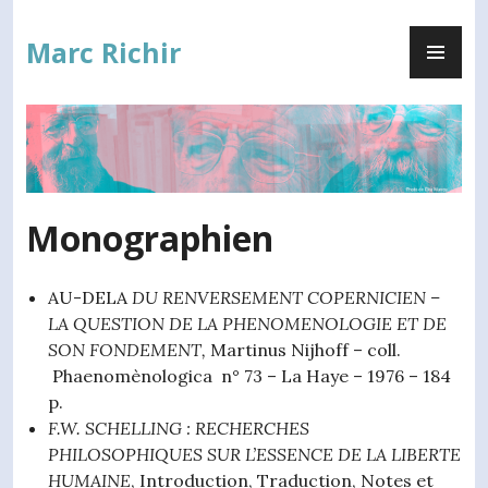
Zum
PR
Inhalt
Marc Richir
ME
springen
Monographien
AU-DELA
DU
RENVERSEMENT
COPERNICIEN
–
LA
QUESTION DE LA P
HENOMENOLOGIE ET DE
SON FONDEMENT,
Martinus Nijhoff – coll.
Phaenomènologica n° 73 – La Haye – 1976 – 184
p.
F.W. SCHELLING : RECHERCHES
PHILOSOPHIQUES SUR L’ESSENCE DE LA
LIBERTE
HUMAINE
, Introduction, Traduction, Notes et