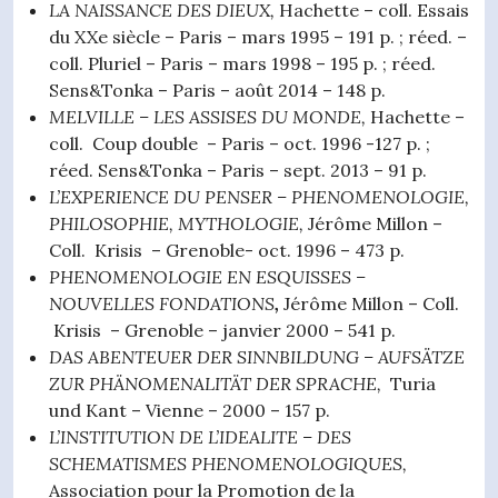
LA
NAISSANCE DES DIEUX,
Hachette – coll. Essais
du XXe siècle – Paris – mars 1995 – 191 p. ; réed. –
coll. Pluriel – Paris – mars 1998 – 195 p. ; réed.
Sens&Tonka – Paris – août 2014 – 148 p.
MELVILLE
– LES ASSISES DU MONDE,
Hachette –
coll. Coup double – Paris – oct. 1996 -127 p. ;
réed. Sens&Tonka – Paris – sept. 2013 – 91 p.
L’EXPERIENCE DU PENSER
–
PHENOMENOLOGIE,
PHILOSOPHIE, MYTHOLOGIE,
Jérôme Millon –
Coll. Krisis – Grenoble- oct. 1996 – 473 p.
PHENOMENOLOGIE EN ESQUISSES
–
NOUVELLES FONDATIONS
,
Jérôme Millon – Coll.
Krisis – Grenoble – janvier 2000 – 541 p.
DAS ABENTEUER DER SINNBILDUNG
–
AUFSÄTZE
ZUR
PHÄNOMENALITÄ
T DER SPRACHE,
Turia
und Kant – Vienne – 2000 – 157 p.
L’INSTITUTION
DE
L’IDEALITE
–
DES
SCHEMATISMES PHENOMENOLOGIQUES,
Association pour la Promotion de la